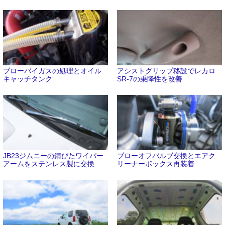
ブローバイガスの処理とオイル
アシストグリップ移設でレカロ
キャッチタンク
SR-7の乗降性を改善
JB23ジムニーの錆びたワイパー
ブローオフバルブ交換とエアク
アームをステンレス製に交換
リーナーボックス再装着