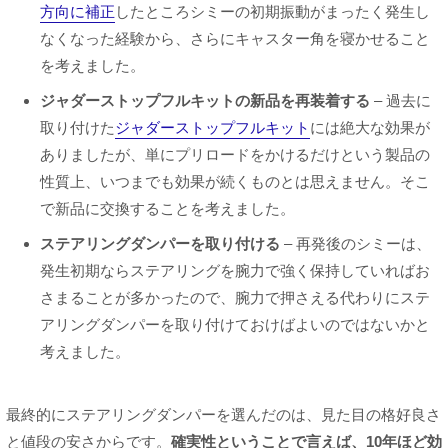
方向に補正
したところシミーの初期振動がまったく発生し
なくなった経験から、さらにキャスター角を寝かせること
を考えました。
ジャダーストップフルキットの新品を再装着する
– 過去に
取り付けた
ジャダーストップフルキット
には絶大な効果が
ありましたが、単にプリロードをかけるだけという製品の
性質上、いつまでも効果が続くものとは思えません。そこ
で新品に交換することを考えました。
ステアリングダンパーを取り付ける
– 再発後のシミーは、
発生初期ならステアリングを腕力で強く保持していればお
さまることが多かったので、腕力で押さえる代わりにステ
アリングダンパーを取り付けておけばよいのではないかと
考えました。
最終的にステアリングダンパーを選んだのは、見た目の格好良さ
と値段の安さからです。
確実性ということで言えば、10年ほど効