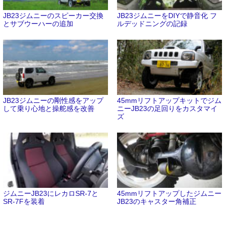
JB23ジムニーのスピーカー交換
JB23ジムニーをDIYで静音化 フ
とサブウーハーの追加
ルデッドニングの記録
JB23ジムニーの剛性感をアップ
45mmリフトアップキットでジム
して乗り心地と操舵感を改善
ニーJB23の足回りをカスタマイ
ズ
ジムニーJB23にレカロSR-7と
45mmリフトアップしたジムニー
SR-7Fを装着
JB23のキャスター角補正