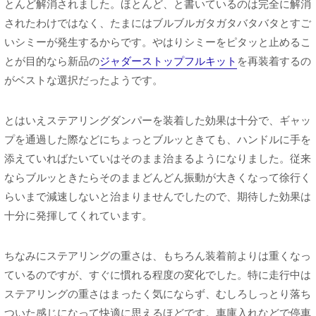
とんど解消されました。ほとんど、と書いているのは完全に解消
されたわけではなく、たまにはブルブルガタガタバタバタとすご
いシミーが発生するからです。やはりシミーをピタッと止めるこ
とが目的なら新品の
ジャダーストップフルキット
を再装着するの
がベストな選択だったようです。
とはいえステアリングダンパーを装着した効果は十分で、ギャッ
プを通過した際などにちょっとブルッときても、ハンドルに手を
添えていればたいていはそのまま治まるようになりました。従来
ならブルッときたらそのままどんどん振動が大きくなって徐行く
らいまで減速しないと治まりませんでしたので、期待した効果は
十分に発揮してくれています。
ちなみにステアリングの重さは、もちろん装着前よりは重くなっ
ているのですが、すぐに慣れる程度の変化でした。特に走行中は
ステアリングの重さはまったく気にならず、むしろしっとり落ち
ついた感じになって快適に思えるほどです。車庫入れなどで停車