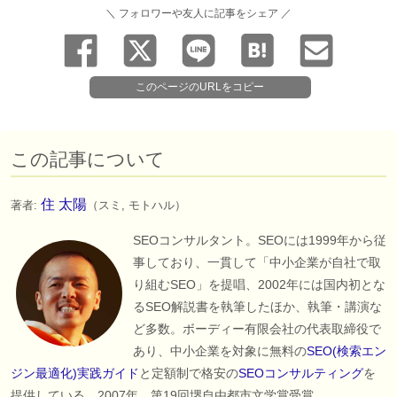
＼ フォロワーや友人に記事をシェア ／
このページのURLをコピー
この記事について
住 太陽
著者:
（スミ, モトハル）
SEOコンサルタント。SEOには1999年から従
事しており、一貫して「中小企業が自社で取
り組むSEO」を提唱、2002年には国内初とな
るSEO解説書を執筆したほか、執筆・講演な
ど多数。ボーディー有限会社の代表取締役で
あり、中小企業を対象に無料の
SEO(検索エン
ジン最適化)実践ガイド
と定額制で格安の
SEOコンサルティング
を
提供している。2007年、第19回堺自由都市文学賞受賞。