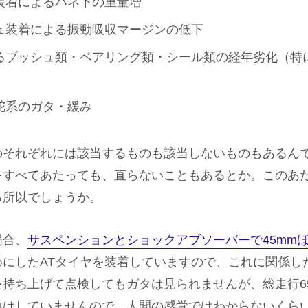
装着によるバネ下の重量増
ュ装着による振動吸収マージンの低下
るブッシュ類・ベアリング類・シール類の経年劣化（特
舵系のガタ・緩み
のそれぞれには該当するものも該当しないものもあるん
をすべてあたっても、直らないこともあるとか。このあ
る所以でしょうか。
場合、
サスペンションとショックアブソーバーで45mm
めにしたATタイヤを装着していますので、これに関係し
持ち上げて点検してもガタは見られませんが、総走行65,
換はしていませんので、人間の感覚ではわからないくら