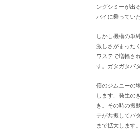
ングシミーが出
バイに乗ってい
しかし機構の単
激しさがまった
ワステで増幅さ
す。ガタガタバ
僕のジムニーの
します。発生の
き。その時の振
テが共振してバ
まで拡大します