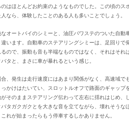
るのはほとんどお約束のようなものでした。この頃のス
た人なら、体験したことのある人も多いことでしょう。
純なオートバイのシミーと、油圧パワステのついた自動
く違います。自動車のステアリングシミーは、足回りで
れるので、振動も音も半端なものではなく、それはそれ
タバタと、まさに車が暴れるという感じ。
場合、発生は走行速度にはあまり関係がなく、高速域で
きっかけはたいてい、スロットルオフで路面のギャップ
動がそのままステアリング伝わって左右に揺れはじめ、
タバタガクガクとを大きな音を立てながら、壊れそうな
。これが始まったらもう停車するしかありません。