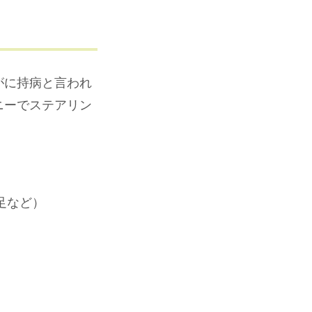
がに持病と言われ
ニーでステアリン
足など）