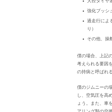
大径タイヤ
強化ブッシ
過走行によ
り）
その他、操
僕の場合、上記
考えられる要因
の持病と呼ばれ
僕のジムニーの
し、空気圧を高
ょう。また、車を
アリング類の交