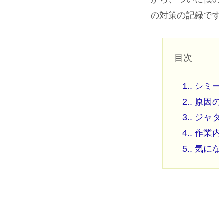
の対策の記録で
目次
1.
シミ
2.
原因
3.
ジャ
4.
作業
5.
気に