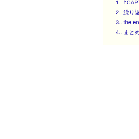
1.
hCA
2.
繰り
3.
the en
4.
まと