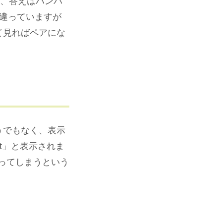
も、答えはハンバ
違っていますが
て見ればペアにな
うでもなく、表示
epeat」と表示されま
なってしまうという