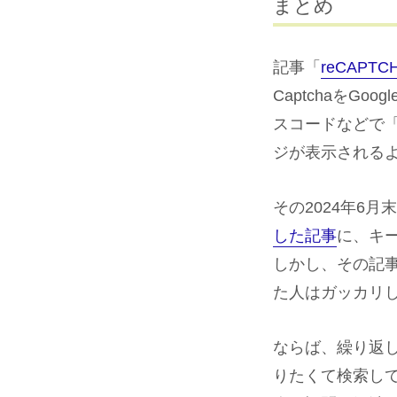
まとめ
記事「
reCAPTC
CaptchaをGo
スコードなどで
ジが表示されるよ
その2024年6
した記事
に、キ
しかし、その記
た人はガッカリ
ならば、繰り返
りたくて検索し