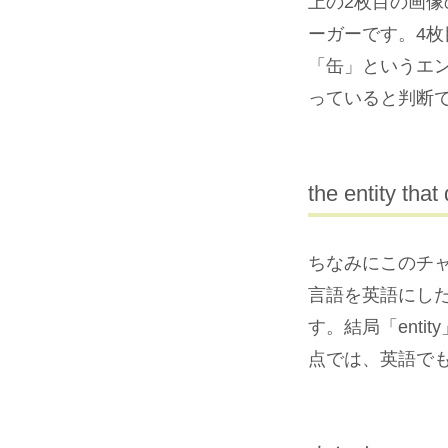
上の2枚目の画像
ーガーです。4
「缶」というエ
っていると判断
the entity tha
ちなみにこのチ
言語を英語にしたところ「
す。結局「ent
点では、英語で